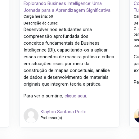
Explorando Business Intelligence: Uma
Co
Jornada para a Aprendizagem Significativa
Tu
Carga horária
:
60
Ca
Descrição do curso
:
De
Desenvolver nos estudantes uma
O 
pa
compreensão aprofundada dos
ac
conceitos fundamentais de Business
pó
Intelligence (BI), capacitando-os a aplicar
esses conceitos de maneira prática e crítica
Cu
em situações reais, por meio da
pa
construção de mapas conceituais, análise
ex
de dados e desenvolvimento de materiais
Pe
originais que integrem teoria e prática.
Para ver o sumário,
clique aqui
.
Klayton Santana Porto
Professor(a)