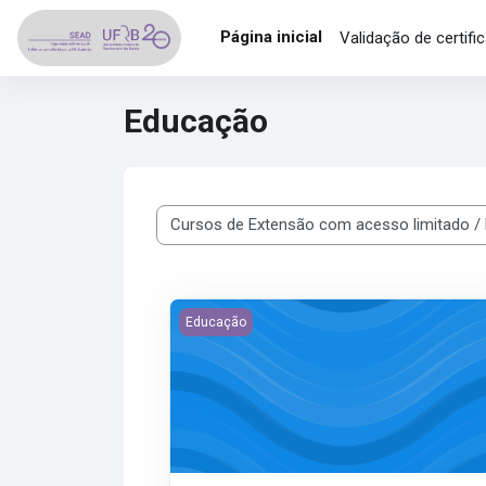
Ir para o conteúdo principal
Página inicial
Validação de certifi
Educação
Categorias de Cursos
Imagem do curso Escrita Científica
Educação