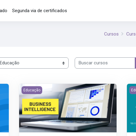
cado
Segunda via de certificados
Cursos
Curs
Buscar cursos
Imagem do curso Explorando Business Intelligence: Uma 
Ima
Educação
Ed