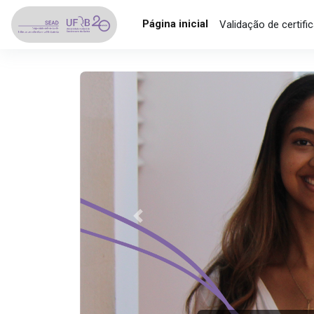
Ir para o conteúdo principal
Página inicial
Validação de certifi
Anterior